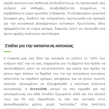
υψηλή ποιότητα και αισθητική συνδυάζονται με τις προσωπικές σας
ανάγκες και επιθυμίες, αναβαθμίζοντας συγχρόνως το
περιβάλλοντα χώρο εργασίας ή διαμονής. Το εξειδικευμένο εργατικό
δυναμικό μας, διαθέτει την απαραίτητη τεχνογνωσία και εμπειρία
για την κατασκευή βιοκλιματικών κατοικιών. Πρωτότυπες ιδέες
εφαρμόζονται σε κτίρια μόνιμης διαμονής ώστε να επιτευχθεί ένα
άρτιο υψηλής ποιότητας αποτέλεσμα.
Σταδια για την κατασκευη κατοικιας
Η εταιρεία μας σας δίνει την ευκαιρία να χτίσετε το “σπίτι των
ονείρων σας” και να σας ενημερώσει για τα βήματα που πρέπει να
ακολουθήσετε ώστε να κατατοπιστείτε για εκείνα που πρέπει να
γίνουν πριν πέσουν τα θεμέλιά του. Για την κατασκευη κατοικιας
απαιτείται να παρθούν κρίσιμες αποφάσεις και να γίνουν σωστές
επιλογές προκειμένου να εξασφαλισθεί η καλύτερη ποιότητα
κατασκευής. Η
GreenCOM
, μπορεί να σας εγγυηθεί για την
αποπεράτωση του κάθε σταδίου ξεχωριστά αλλά και στο σύνολό
τους και θα σας παραδώσει τη νέα σας κατοικία στον
προκαθορισμένο χρόνο, χωρίς “εκπτώσεις” στην ποιότητα